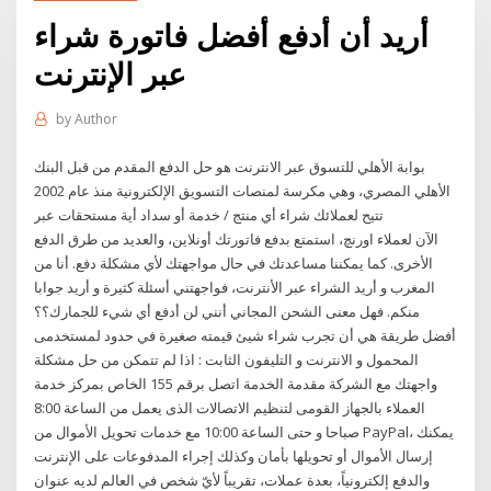
أريد أن أدفع أفضل فاتورة شراء
عبر الإنترنت
by
Author
بوابة الأهلي للتسوق عبر الانترنت هو حل الدفع المقدم من قبل البنك
الأهلي المصري، وهي مكرسة لمنصات التسويق الإلكترونية منذ عام 2002
تتيح لعملائك شراء أي منتج / خدمة أو سداد أية مستحقات عبر
الآن لعملاء اورنچ، استمتع بدفع فاتورتك أونلاين، والعديد من طرق الدفع
الأخرى. كما يمكننا مساعدتك في حال مواجهتك لأي مشكلة دفع. أنا من
المغرب و أريد الشراء عبر الأنترنت، فواجهتني أسئلة كثيرة و أريد جوابا
منكم. فهل معنى الشحن المجاني أنني لن أدفع أي شيء للجمارك؟؟
أفضل طريقة هي أن تجرب شراء شيئ قيمته صغيرة في حدود لمستخدمى
المحمول و الانترنت و التليفون الثابت : اذا لم تتمكن من حل مشكلة
واجهتك مع الشركة مقدمة الخدمة اتصل برقم 155 الخاص بمركز خدمة
العملاء بالجهاز القومى لتنظيم الاتصالات الذى يعمل من الساعة 8:00
صباحا و حتى الساعة 10:00 مع خدمات تحويل الأموال من PayPal، يمكنك
إرسال الأموال أو تحويلها بأمان وكذلك إجراء المدفوعات على الإنترنت
والدفع إلكترونياً، بعدة عملات، تقريباً لأيّ شخص في العالم لديه عنوان