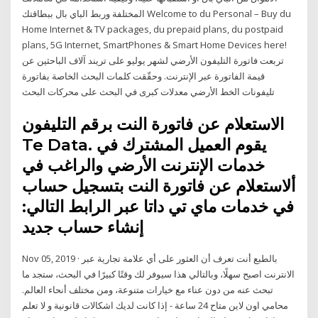
المختلفة وربط الباي بال ببطاقتك Welcome to du Personal – Buy du
Home Internet & TV packages, du prepaid plans, du postpaid
plans, 5G Internet, SmartPhones & Smart Home Devices here!
تربعت فاتورة التليفون الأرضي لشهر يوليو على تريند آلاف الباحثين عن
قيمة الفاتورة عبر الإنترنت. وحقّقت كلمات البحث الخاصة بفاتورة
تليفونات الخط الأرضي معدلات كبرى في البحث على محركات البحث
الاستعلام عن فاتورة النت برقم التليفون
Te Data. يقوم العميل المشترك في
خدمات الإنترنت الأرضي والراغب في
ألاستعلام عن فاتورة النت بتسجيل حساب
في خدمات ماي تي داتا عبر الرابط التالي:
إنشاء حساب جديد
Nov 05, 2019 · بالطبع أنت تعرف أن العثور على أي علامة تجارية عبر
الانترنت اصبح سهلًا، وبالتالي هذا سيوفر لك وقتًا كبيرًا في البحث، ستجد ما
تبحث عنه من دون عناء مع خيارات متنوعة، ومن مختلف أنحاء العالم.
محامي اون لاين متاح 24 ساعة - إذا كانت لديك اشكالات قانونية و لا تعلم