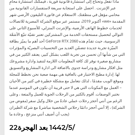
ماذا تفعل وتحتاج إلى استشارة قانونية فورية ، فيمكنك استشارة محامٍ
عبر الإنترنت . احصل على استجابة سريعة لاستفسارات القانونية من
محامي مؤهل في منطقتك. الاستعلام عن فاتورة التليفون الأرضي شهر
أكتوبر 2019، مستمر عبر موقع الشركة المصرية للاتصالات «we» المقدمة
لخدمات خطوط الهاتف الأرضية، والإنترنت المنزلي، للأسبوع الثاني على
التوالي لتحصيل مستحقات الخدمة من المشتركين تعتبر تقنيّة تتبّع الأشعّة
أحد أهم ما يميّز بطاقة GeForce RTX 2060 الرسومية، حيث تقدّم هذه
الميّزة تجربة جديدة تتضمّن العديد من التحسينات البصريّة والمؤثرات
التي من شأنها أن تحسن من تجربة اللعب بشكل كبير، يعتقد الكثير من في
مشاريع صغيرة نوفر لك كافة المعلومات اللازمة لتنفيذ وادارة مشروعك
مثل افكار مشاريع ودراسة جدوى بالاضافة الى ادارة المشاريع والتسويق
لها. إدارة مطبخ الاختبار في بالعافية هي مهمة صعبة نحن نخطط للمجلة
وموقع الويب مقدمًا ، لذلك نتعامل مع مشكلة خطيرة في كثير من الأحيان
– العمل مع المكونات التي هي لا حتى قريبة أن نكون في الموسم عندما
نختبر الوصفات. أقوم بالكثير من الرحلات الجوية للعمل والمتعة ، وعلى
الرغم من أنني أحجز رحلات عملي عادةً من خلال وكيل سفر (مفوض من
الشركة) ، إلا أنني أحجز دائمًا رحلاتي الشخصية مباشرةً مع شركة الطيران
(يجب أن أضيف أنني منزعج ، وعادة ما
22‏‏/5‏‏/1442 بعد الهجرة