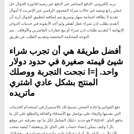
بريد إلكتروني. الدفع المباشر عبر الدفع عبر رصيد/فاتورة الجوال حل
عملي رائع ومفيد في حالات شراء المحتوى الرقمي عبر الإنترنت لا أموال
نقدية لا بطاقة ائتمانية سهل وسريع يتم إضافته لتطبيق الجوال أريد أن
أتقدم بطلب إذن شراء عقار لقصّر ولم أجد الأيقونة في خدمات الدوائر
الإنهائية ؟ لتقديم طلبات إذن شراء أو بيع عقارات القاصرين والأوقاف ، يتم
التوجه للمحكمة المختصة وتقديم الطلب عن طريق
أفضل طريقة هي أن تجرب شراء
شيئ قيمته صغيرة في حدود دولار
واحد. إ=ا نجحت التجربة ووصلك
المنتج بشكل عادي اشتري
ماتريده
دفع الفواتير واعادة الشحن تسمح لك بالاستمرار في استخدام الخدمات
التي نقدمها والبقاء على تواصل مع الأصدقاء والعائلة والتطلع على كل ما
هو جديد. دليلك الشامل لكل ما تود معرفته عن موقع Paypal : ماهو الباي
بال؟ وكيف يمكن إنشاء حساب على الباي بال وتفعيله؟ كيفية سحب
الأموال من الباي بال أو استقبالها عليه، وكيفية استخدامه في تعاملاتك