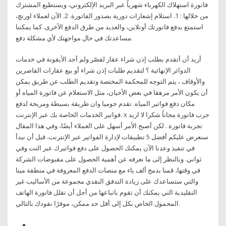
فاتورة استهلاك الكهرباء شهرياً عبر البريد الإلكتروني، ويستطيع المشترك
من خلالها : 1. استلام إشعارات دورية بصدور الفاتورة. 2. الآن لعملاء اورنچ،
استمتع بدفع فاتورتك أونلاين، والعديد من طرق الدفع الأخرى. كما يمكننا
مساعدتك في حال مواجهتك لأي مشكلة دفع.
أريد أن أتقدم بطلب إذن شراء عقار لقصّر ولم أجد الأيقونة في خدمات
الدوائر الإنهائية ؟ لتقديم طلبات إذن شراء أو بيع عقارات القاصرين
والأوقاف ، يتم التوجه للمحكمة المختصة وتقديم الطلب عن طريق يمكن
أن يكون الأمر مرهقا في بعض الأحيان، مثل الاستعلام عن فاتورة المياه أو
مكان دفع فواتير المياه. تقدم جوميا وان طريقة بسيطة ومريحة لدفع
فواتير الخدمات الخاصة بك عبر الإنترنت. x جرب فاتورة مجاناً شكرا لا اريد
تجربة فاتورة . لكن أصبح الأمر أسهل على العملاء أيضًا، وفي هذا المقال
سنعرض عليكم أفضل 5 تطبيقات لإدارة الفواتير عبر الإنترنت. قبل أن نبدأ
في تنفيذ وعدنا الآن يمكنك الحصول على دفع فواتيرك عبر النت وفي
ثواني. وبالنظر إلى ما نعرفه عن أهمية الحصول على مقبوضات الشركة
في وقتها، قمنا بدمج ألف ياء مع منصات الدفع المعروفة في منطقة مينا
والتي ستساعدك على زيادة التدفق النقدي مجموعة من اﻷساليب غير
التقليدية التي يمكنك أن تقوم باتباعها من أجل أن تقلل فاتورة الهاتف
المحمول الخاص بكل إلى أقل حد ممكن، موفرًا نقودك بالتالي.