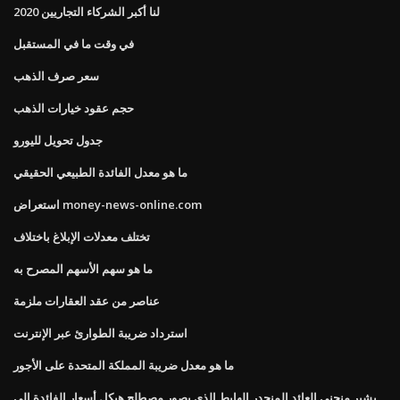
لنا أكبر الشركاء التجاريين 2020
في وقت ما في المستقبل
سعر صرف الذهب
حجم عقود خيارات الذهب
جدول تحويل لليورو
ما هو معدل الفائدة الطبيعي الحقيقي
استعراض money-news-online.com
تختلف معدلات الإبلاغ باختلاف
ما هو سهم الأسهم المصرح به
عناصر من عقد العقارات ملزمة
استرداد ضريبة الطوارئ عبر الإنترنت
ما هو معدل ضريبة المملكة المتحدة على الأجور
يشير منحنى العائد المنحدر الهابط الذي يصور مصطلح هيكل أسعار الفائدة إلى