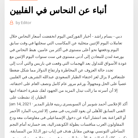
أنباء عن النحاس في الفلبين
by
Editor
دبي - بسام راشد - أخبار الفوركس اليوم انخفضت أسعار النحاس خلال
تعاملات اليوم الإثنين متخلية عن المكاسب التي سجلتها في وقت سابق
اليوم ودفعتها نحو أعلى مستوى في أكثر من عامين. هبط النحاس في
بورصة لندن للمعادن إلى أدنى مستوى في ست سنوات اليوم الإثنين مع
عودة الأسواق للتداول بعد الهجمات التي وقعت في باريس والتي أدت إلى
تجدد حالة العزوف عن المخاطرة وارتفاع الدولار مما شكل ضغطا
علىتعافي لا يزال لغز اختفاء الطيار السعودي عبدالله الشريف في الفلبين
عصياً على الحل ومجهولاً، ورغم مرور عام كامل ونصف العام على اختفائه،
إلا أن أسرته ما زالت تبذل المزيد من الجهود لفك شفرة اختفاء ابنها
الطيار، إذ نشطت على
Jan 14, 2021 · أكد الإعلامى أحمد شوبير أن السويسرى رينيه فايلر المدير
الفنى السابق للأهلى لن يعود للتدريب فى مصر، إلا لتدريب المارد الأحمر
أو الفراعنة بعد انتشار أنباء عن دخول الإسماعيلى فى مفاوضات معه ودع
المقاولون العرب منافسات بطولة الكونفدرالية، بعد خسارته أمام النجم
الساحلي التونسي بهدفين مقابل هدف في إياب دور الـ32 من المسابقة.
ذكرت وكالة أنباء الشرق الأوسط الرسمية في مصر نقلا عن مصادر بسجن