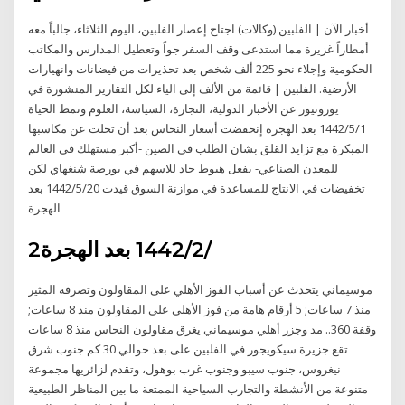
أخبار الآن | الفلبين (وكالات) اجتاح إعصار الفلبين، اليوم الثلاثاء، جالباً معه
أمطاراً غزيرة مما استدعى وقف السفر جواً وتعطيل المدارس والمكاتب
الحكومية وإجلاء نحو 225 ألف شخص بعد تحذيرات من فيضانات وانهيارات
الأرضية. الفلبين | قائمة من الألف إلى الياء لكل التقارير المنشورة في
يورونيوز عن الأخبار الدولية، التجارة، السياسة، العلوم ونمط الحياة
1‏‏/5‏‏/1442 بعد الهجرة إنخفضت أسعار النحاس بعد أن تخلت عن مكاسبها
المبكرة مع تزايد القلق بشان الطلب في الصين -أكبر مستهلك في العالم
للمعدن الصناعي- بفعل هبوط حاد للاسهم في بورصة شنغهاي لكن
تخفيضات في الانتاج للمساعدة في موازنة السوق قيدت 20‏‏/5‏‏/1442 بعد
الهجرة
2‏‏/2‏‏/1442 بعد الهجرة
موسيماني يتحدث عن أسباب الفوز الأهلي على المقاولون وتصرفه المثير
منذ 7 ساعات; 5 أرقام هامة من فوز الأهلي على المقاولون منذ 8 ساعات;
وقفة 360.. مد وجزر أهلي موسيماني يغرق مقاولون النحاس منذ 8 ساعات
تقع جزيرة سيكويجور في الفلبين على بعد حوالي 30 كم جنوب شرق
نيغروس، جنوب سيبو وجنوب غرب بوهول، وتقدم لزائريها مجموعة
متنوعة من الأنشطة والتجارب السياحية الممتعة ما بين المناظر الطبيعية