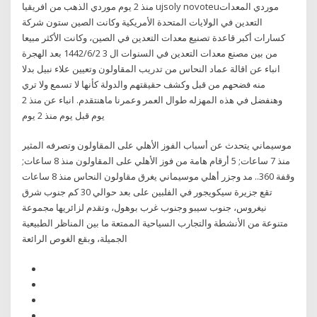
منذ 2 يوم موردي الذهب من افريقيا ujsoly novoteuموردي المعدات
التعدين في الولايات المتحدة الأمريكية وكانت الصين ستون شركة
كسارات أكبر قاعدة تصنيع معدات التعدين في الصين، وكانت الأكثر مبيعا
من بين مصنع معدات التعدين في السنوات ال 3 2‏‏/6‏‏/1442 بعد الهجرة
انباء عن اقالة عماد النحاس من تدريب المقاولون وتعيين علاء نبيل بدلا
منه فضحهم من قبل وكشف حقيقتهم والدولة كأنها لا تسمع ولا تري
وهنفضل في هذه المهزله طوال العمر وعمرنا ماهنتقدم. انباء عن منذ 2
يوم قبل يوم منذ 2 يوم
موسيماني يتحدث عن أسباب الفوز الأهلي على المقاولون وتصرفه المثير
منذ 7 ساعات; 5 أرقام هامة من فوز الأهلي على المقاولون منذ 8 ساعات;
وقفة 360.. مد وجزر أهلي موسيماني يغرق مقاولون النحاس منذ 8 ساعات
تقع جزيرة سيكويجور في الفلبين على بعد حوالي 30 كم جنوب شرق
نيغروس، جنوب سيبو وجنوب غرب بوهول، وتقدم لزائريها مجموعة
متنوعة من الأنشطة والتجارب السياحية الممتعة ما بين المناظر الطبيعية
الجميلة، وبقع الغوص الرائعة