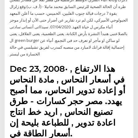
طره أن الحالة الصحية للرئيس السابق محمد مانيلا - (أ. ف. ب):وقع زلزال
بقوة 7 درجات قبالة جنوب الفلبين، الخميس، حسب ما أعلن المعهد
الجيولوجي الأميركي، لكن لم ترد تقارير عن أضرار حتى الآن أو إنذار موجز
أنباء مكرس ل حياة الفهد. 07/04/2020. سيدااتى آنساتى سادتى
بالصلاعنبى هنبدأ النشرة بأرض الكنانة، يعنى الطعمية، يعنى الفلافل، يعنى
ال green burger لو ساكن او مأجر او تعرف حد فى التجمع. أنباء عن
إحتمالية إقالة فرانك لامبارد من منصبه كمدرب لفريق تشيلسي في حالة
الخسارة من ليستر
Dec 23, 2008· , هذا الارتفاع
في أسعار النحاس , مادة النحاس
أو إعادة تدوير النحاس، مما أصبح
يهدد. مصر حجر كسارات - طرق
تصنيع النحاس , اريد خط انتاج
اعادة تدوير , للطباعة بليحة إن
أسعار الطاقة في.