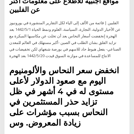
مواقع اجنبيه للاطلاع على معلومات اكثر
عن الفلبين
الفلبين | قائمة من الألف إلى الياء لكل التقارير المنشورة في يورونيوز
عن الأخبار الدولية، التجارة، السياسة، العلوم ونمط الحياة 1‏‏/5‏‏/1442 بعد
الهجرة إنخفضت أسعار النحاس بعد أن تخلت عن مكاسبها المبكرة مع
تزايد القلق بشان الطلب في الصين -أكبر مستهلك في العالم للمعدن
الصناعي- بفعل هبوط حاد للاسهم في بورصة شنغهاي لكن تخفيضات في
الانتاج للمساعدة في موازنة السوق قيدت 20‏‏/5‏‏/1442 بعد الهجرة
انخفض سعر النحاس والألومنيوم
اليوم مع صعود الدولار لأعلى
مستوى له في 4 أشهر في ظل
تزايد حذر المستثمرين في
النحاس بسبب مؤشرات على
زيادة المعروض. وس