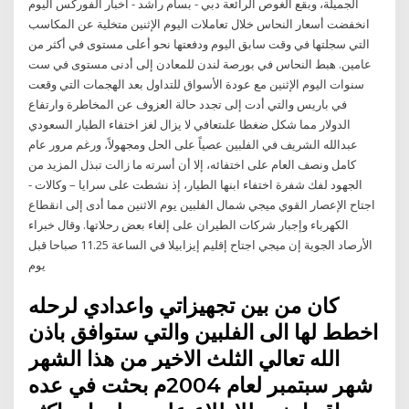
الجميلة، وبقع الغوص الرائعة دبي - بسام راشد - أخبار الفوركس اليوم
انخفضت أسعار النحاس خلال تعاملات اليوم الإثنين متخلية عن المكاسب
التي سجلتها في وقت سابق اليوم ودفعتها نحو أعلى مستوى في أكثر من
عامين. هبط النحاس في بورصة لندن للمعادن إلى أدنى مستوى في ست
سنوات اليوم الإثنين مع عودة الأسواق للتداول بعد الهجمات التي وقعت
في باريس والتي أدت إلى تجدد حالة العزوف عن المخاطرة وارتفاع
الدولار مما شكل ضغطا علىتعافي لا يزال لغز اختفاء الطيار السعودي
عبدالله الشريف في الفلبين عصياً على الحل ومجهولاً، ورغم مرور عام
كامل ونصف العام على اختفائه، إلا أن أسرته ما زالت تبذل المزيد من
الجهود لفك شفرة اختفاء ابنها الطيار، إذ نشطت على سرايا – وكالات -
اجتاح الإعصار القوي ميجي شمال الفلبين يوم الاثنين مما أدى إلى انقطاع
الكهرباء وإجبار شركات الطيران على إلغاء بعض رحلاتها. وقال خبراء
الأرصاد الجوية إن ميجي اجتاح إقليم إيزابيلا في الساعة 11.25 صباحا قبل
يوم
كان من بين تجهيزاتي واعدادي لرحله
اخطط لها الى الفلبين والتي ستوافق باذن
الله تعالي الثلث الاخير من هذا الشهر
شهر سبتمبر لعام 2004م بحثت في عده